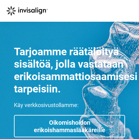
Tarjoamme räätälöityä
sisältöä, jolla vastataan
erikoisammattiosaamisesi
tarpeisiin.
Käy verkkosivustollamme:
Oikomishoidon
erikoishammaslääkäreille