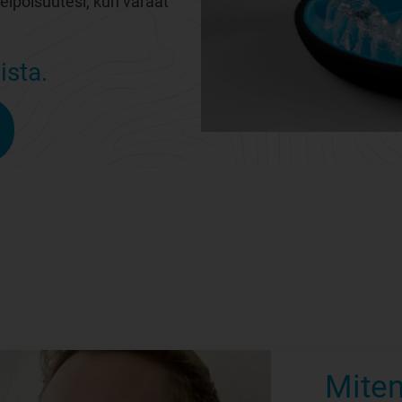
elpoisuutesi, kun varaat
ista.
Miten