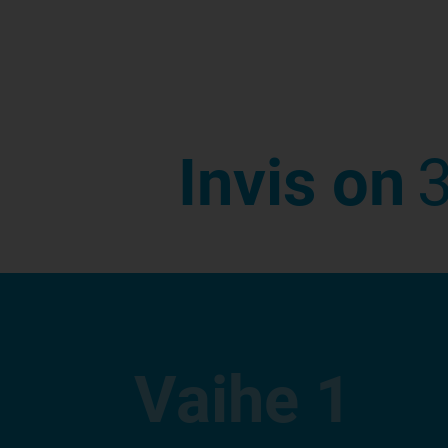
Invis on
3
Vaihe
1