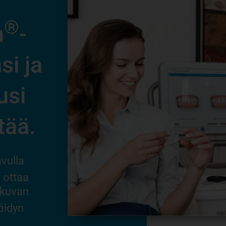
®
Aloita hymysi
n
-
muuttaminen het
si ja
ensimmäisestä
usi
sovituksesta läht
tää.
Tämä on onnistumisesi avain. Invis
vulla
palveluntarjoajasi varmistaa, että
i ottaa
oikomislaitteesi istuvat hyvin, vast
-kuvan
kysymyksiisi ja kertoo sinulle mitä
löidyn