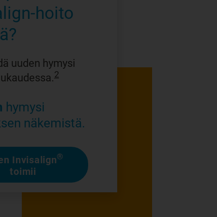
align-hoito
ää?
dä uuden hymysi
2
uukaudessa.
n
hymysi
sen näkemistä.
®
en Invisalign
toimii