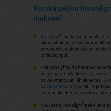
Kuinka paljon Invisalig
maksaa?
®
Invisalign
-hoidon kustannukset mä
oikomishoidon erikoishammaslääkäris
perusteella, mukaan lukien hoidon k
korjaustyyppi.
Voit ottaa yhteyttä hammaslääkärii
erikoishammaslääkäriisi tai hakea k
palveluntarjoajan lähialueeltasi ’
Etsi
palveluntarjoaja
’ -työkalulla, jotta s
kustannukset ennen hoidon aloittam
®
Koulutettu Invisalign
-palveluntarjo