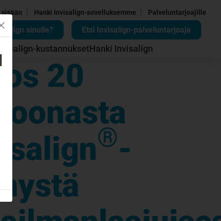
|
|
 sisään
Hanki Invisalign-sovelluksemme
Palveluntarjoajille
isalign sinulle?
Etsi Invisalign-palveluntarjoaja
nvisalign-kustannukset
Hanki Invisalign
d
tos 20
ljoonasta
®
isalign
-
mystä