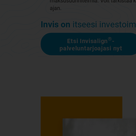
maksusuunnitelmia. Voit tarkistaa k
ajan.
Invis on
itseesi investoim
®
Etsi Invisalign
-
palveluntarjoajasi nyt