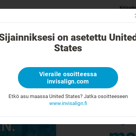
Kirjaudu
Sopiiko Inv
 eroaa muista oikomislaitteista?
Hoidettavat tapaukset
I
Sijainniksesi on asetettu Unite
Kii
States
mi
Vieraile osoitteessa
invisalign.com
Inv
Etkö asu maassa United States?
Jatka osoitteeseen
www.invisalign.fi
hy