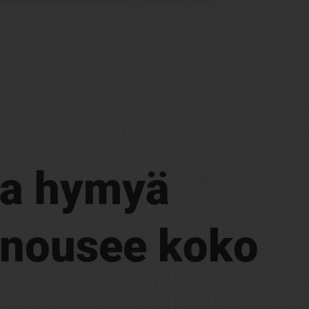
aa hymyä
u nousee koko