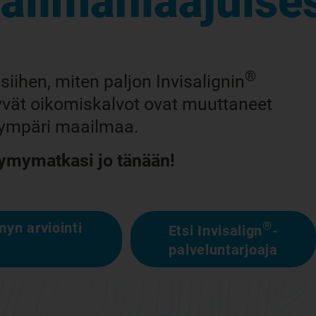
ailmanlaajuises
®
siihen, miten paljon Invisalignin
yvät oikomiskalvot ovat muuttaneet
ympäri maailmaa.
hymymatkasi jo tänään!
yn arviointi
®
Etsi Invisalign
-
palveluntarjoaja