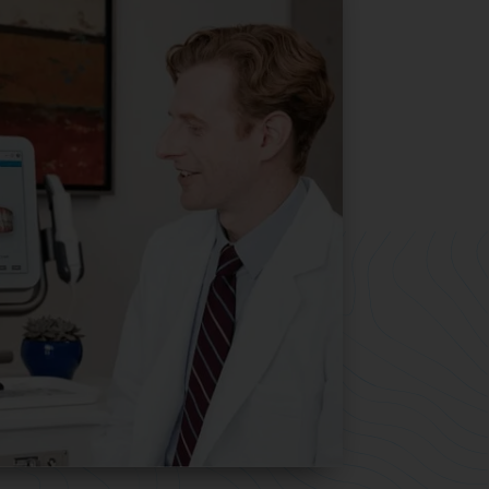
Pidä yllä
i
rakastamaasi
Invisalign®-hymy
ien.
Muutit hymysi, joten pidetään nyt
rakastamaasi hymyä yllä. retentiokal
tehdään mittatilaustyönä ja ovat 30%
align-
vahvemmat kuin muut retentiokalvot
aa
 odottaa.