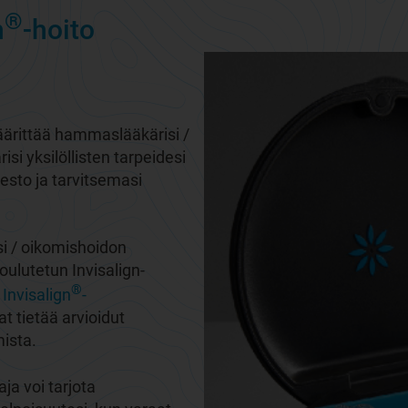
®
n
-hoito
ärittää hammaslääkärisi /
i yksilöllisten tarpeidesi
esto ja tarvitsemasi
si / oikomishoidon
oulutetun Invisalign-
®
 Invisalign
-
aat tietää arvioidut
ista.
aja voi tarjota