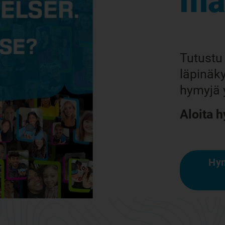
ma
Tutustu 
läpinäk
hymyjä 
Aloita 
Hym