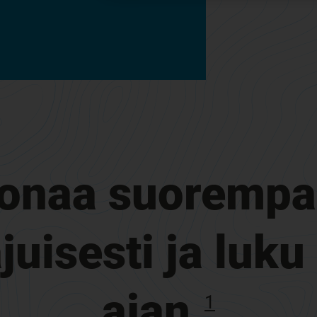
oonaa suoremp
uisesti ja luk
ajan.
1