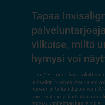
Tapaa Invisalig
palveluntarjoaja
vilkaise, miltä u
hymysi voi näyt
iTero™ Element -kuvauslaitteen a
®
Invisalign
-palveluntarjoajasi vo
nopean ja tarkan digitaalisen 3D
3
hampaistasi
ja kartoittaa räätä
hoitosuunnitelman juuri sinulle.