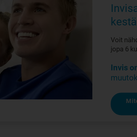
Invis
kest
Voit näh
jopa 6 k
Invis o
muutok
Mit