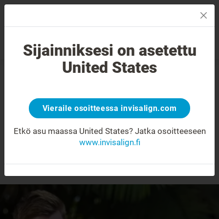
MENU
Sijainniksesi on asetettu
Hymyn arviointi
Etsi palveluntarjoaja
United States
Kuinka paljon
Invisalign-hoito
Vieraile osoitteessa invisalign.com
maksaa?
Etkö asu maassa United States?
Jatka osoitteeseen
www.invisalign.fi
Invis on
itseesi investoimista.