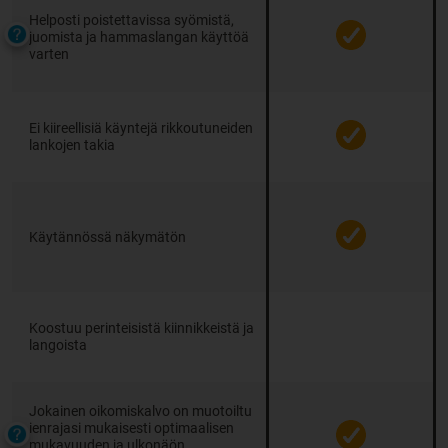
Helposti poistettavissa syömistä,
juomista ja hammaslangan käyttöä
varten
Ei kiireellisiä käyntejä rikkoutuneiden
lankojen takia
Käytännössä näkymätön
Koostuu perinteisistä kiinnikkeistä ja
langoista
Jokainen oikomiskalvo on muotoiltu
ienrajasi mukaisesti optimaalisen
mukavuuden ja ulkonäön