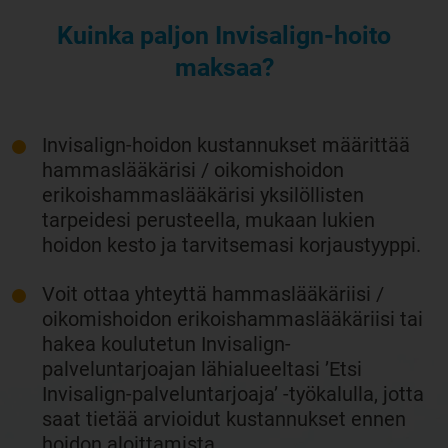
Kuinka paljon Invisalign-hoito
maksaa?
Invisalign-hoidon kustannukset määrittää
hammaslääkärisi / oikomishoidon
erikoishammaslääkärisi yksilöllisten
tarpeidesi perusteella, mukaan lukien
hoidon kesto ja tarvitsemasi korjaustyyppi.
Voit ottaa yhteyttä hammaslääkäriisi /
oikomishoidon erikoishammaslääkäriisi tai
hakea koulutetun Invisalign-
palveluntarjoajan lähialueeltasi ’Etsi
Invisalign-palveluntarjoaja’ -työkalulla, jotta
saat tietää arvioidut kustannukset ennen
hoidon aloittamista.