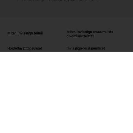
Miten Invisalign eroaa muista
Miten Invisalign toimii
oikomislaitteista?
Hoidettavat tapaukset
Invisalign-kustannukset
Hanki Invisalign
Etsi palveluntarjoaja
Hymyn arviointi
SmileView
UKK
Ura
Palveluntarjoajan sisäänkirjautuminen
Käyttöehdot
Tietosuojakäytäntö
Data Subject Request