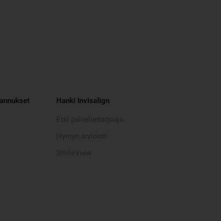
tannukset
Hanki Invisalign
Etsi palveluntarjoaja
Hymyn arviointi
SmileView