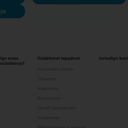
aja
lign eroaa
Hoidettavat tapaukset
Invisalign-kus
islaitteista?
Hampaiden ahtaus
Ylipurenta
Alapurenta
Ristipurenta
Leveät hammasvälit
Avopurenta
Maitohampaat ja pysyvät