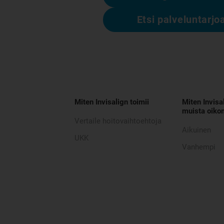
Etsi palveluntarjo
Miten Invisalign toimii
Miten Invisa
muista oikom
Vertaile hoitovaihtoehtoja
Aikuinen
UKK
Vanhempi