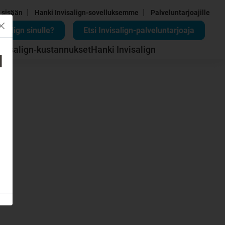
|
|
 sisään
Hanki Invisalign-sovelluksemme
Palveluntarjoajille
isalign sinulle?
Etsi Invisalign-palveluntarjoaja
nvisalign-kustannukset
Hanki Invisalign
d