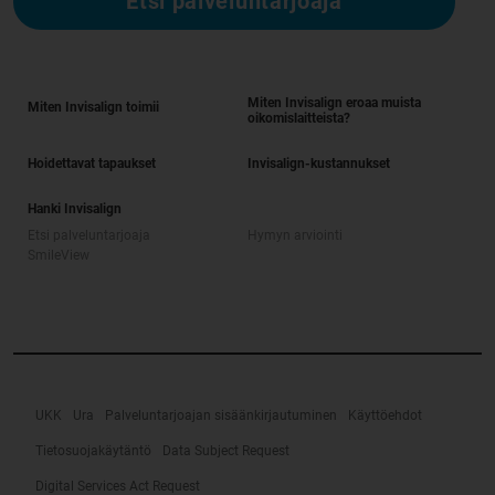
Etsi palveluntarjoaja
Miten Invisalign eroaa muista
Miten Invisalign toimii
oikomislaitteista?
Hoidettavat tapaukset
Invisalign-kustannukset
Hanki Invisalign
Etsi palveluntarjoaja
Hymyn arviointi
SmileView
UKK
Ura
Palveluntarjoajan sisäänkirjautuminen
Käyttöehdot
Tietosuojakäytäntö
Data Subject Request
Digital Services Act Request