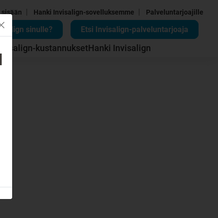
|
|
 sisään
Hanki Invisalign-sovelluksemme
Palveluntarjoajille
isalign sinulle?
Etsi Invisalign-palveluntarjoaja
nvisalign-kustannukset
Hanki Invisalign
d