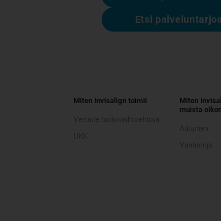
Etsi palveluntarjo
Miten Invisalign toimii
Miten Invisa
muista oikom
Vertaile hoitovaihtoehtoja
Aikuinen
UKK
Vanhempi