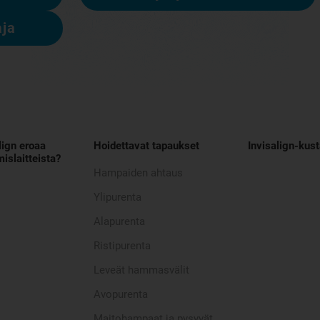
aja
lign eroaa
Hoidettavat tapaukset
Invisalign-kus
islaitteista?
Hampaiden ahtaus
Ylipurenta
Alapurenta
Ristipurenta
Leveät hammasvälit
Avopurenta
Maitohampaat ja pysyvät