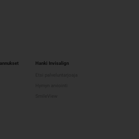
tannukset
Hanki Invisalign
Etsi palveluntarjoaja
Hymyn arviointi
SmileView