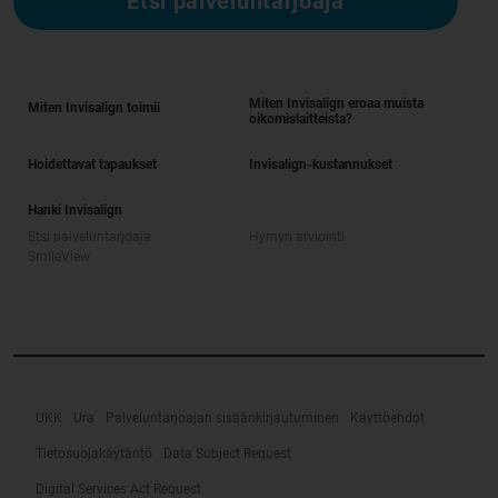
Etsi palveluntarjoaja
Miten Invisalign eroaa muista
Miten Invisalign toimii
oikomislaitteista?
Hoidettavat tapaukset
Invisalign-kustannukset
Hanki Invisalign
Etsi palveluntarjoaja
Hymyn arviointi
SmileView
UKK
Ura
Palveluntarjoajan sisäänkirjautuminen
Käyttöehdot
Tietosuojakäytäntö
Data Subject Request
Digital Services Act Request