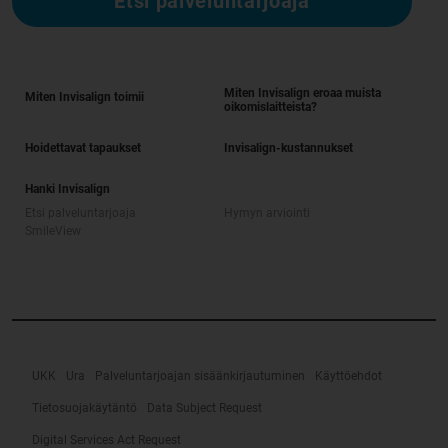
Etsi palveluntarjoaja
Miten Invisalign eroaa muista
Miten Invisalign toimii
oikomislaitteista?
Hoidettavat tapaukset
Invisalign-kustannukset
Hanki Invisalign
Etsi palveluntarjoaja
Hymyn arviointi
SmileView
UKK
Ura
Palveluntarjoajan sisäänkirjautuminen
Käyttöehdot
Tietosuojakäytäntö
Data Subject Request
Digital Services Act Request