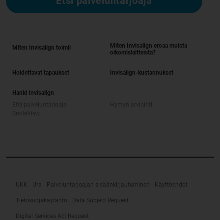
Etsi palveluntarjoaja
Miten Invisalign eroaa muista
Miten Invisalign toimii
oikomislaitteista?
Hoidettavat tapaukset
Invisalign-kustannukset
Hanki Invisalign
Etsi palveluntarjoaja
Hymyn arviointi
SmileView
UKK
Ura
Palveluntarjoajan sisäänkirjautuminen
Käyttöehdot
Tietosuojakäytäntö
Data Subject Request
Digital Services Act Request