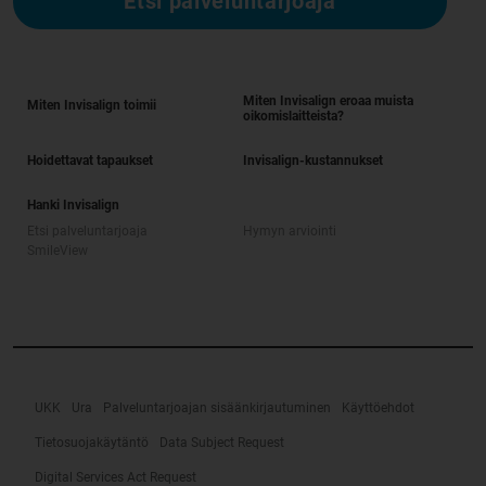
Etsi palveluntarjoaja
Miten Invisalign eroaa muista
Miten Invisalign toimii
oikomislaitteista?
Hoidettavat tapaukset
Invisalign-kustannukset
Hanki Invisalign
Etsi palveluntarjoaja
Hymyn arviointi
SmileView
UKK
Ura
Palveluntarjoajan sisäänkirjautuminen
Käyttöehdot
Tietosuojakäytäntö
Data Subject Request
Digital Services Act Request