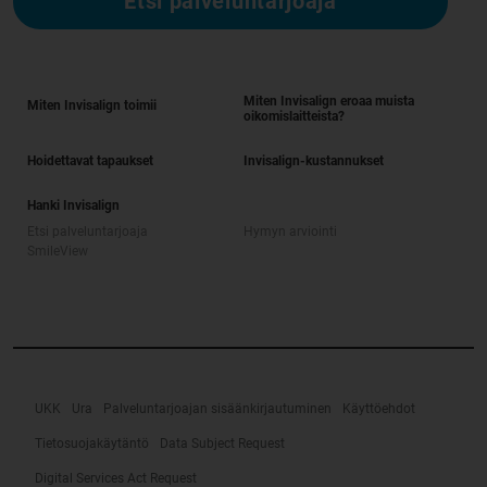
Etsi palveluntarjoaja
Miten Invisalign eroaa muista
Miten Invisalign toimii
oikomislaitteista?
Hoidettavat tapaukset
Invisalign-kustannukset
Hanki Invisalign
Etsi palveluntarjoaja
Hymyn arviointi
SmileView
UKK
Ura
Palveluntarjoajan sisäänkirjautuminen
Käyttöehdot
Tietosuojakäytäntö
Data Subject Request
Digital Services Act Request