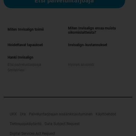
Etsi palveluntarjoaja
Miten Invisalign eroaa muista
Miten Invisalign toimii
oikomislaitteista?
Hoidettavat tapaukset
Invisalign-kustannukset
Hanki Invisalign
Etsi palveluntarjoaja
Hymyn arviointi
SmileView
UKK
Ura
Palveluntarjoajan sisäänkirjautuminen
Käyttöehdot
Tietosuojakäytäntö
Data Subject Request
Digital Services Act Request