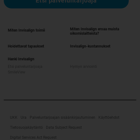
Etsi palveluntarjoaja
Miten Invisalign eroaa muista
Miten Invisalign toimii
oikomislaitteista?
Hoidettavat tapaukset
Invisalign-kustannukset
Hanki Invisalign
Etsi palveluntarjoaja
Hymyn arviointi
SmileView
UKK
Ura
Palveluntarjoajan sisäänkirjautuminen
Käyttöehdot
Tietosuojakäytäntö
Data Subject Request
Digital Services Act Request