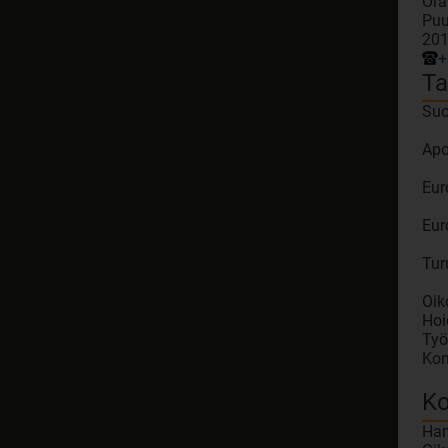
Ora
Puu
201
+
Ta
Suo
Apo
Eur
Eur
Tur
Oik
Hoi
Työ
Kon
Ko
Ham