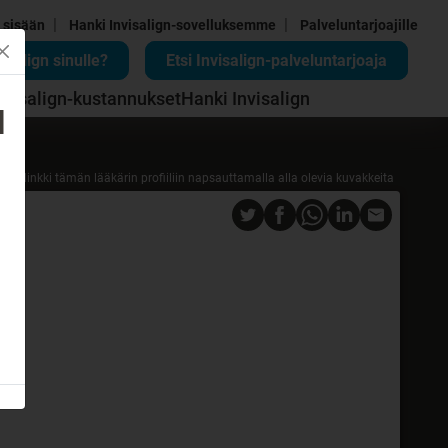
|
|
 sisään
Hanki Invisalign-sovelluksemme
Palveluntarjoajille
isalign sinulle?
Etsi Invisalign-palveluntarjoaja
nvisalign-kustannukset
Hanki Invisalign
d
Jaa linkki tämän lääkärin profiiliin napsauttamalla alla olevia kuvakkeita