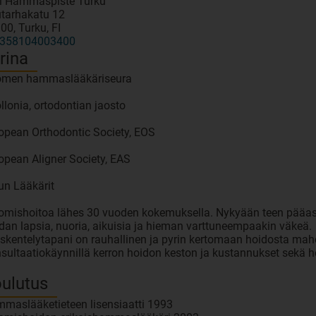
l Hammaspiste Turku
tarhakatu 12
00, Turku, FI
358104003400
rina
men hammaslääkäriseura
llonia, ortodontian jaosto
opean Orthodontic Society, EOS
opean Aligner Society, EAS
un Lääkärit
omishoitoa lähes 30 vuoden kokemuksella. Nykyään teen pääasia
dan lapsia, nuoria, aikuisia ja hieman varttuneempaakin väkeä.
skentelytapani on rauhallinen ja pyrin kertomaan hoidosta mahdo
sultaatiokäynnillä kerron hoidon keston ja kustannukset sekä h
ulutus
maslääketieteen lisensiaatti 1993