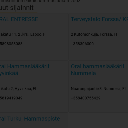
omishoidon erikoishammaslääkäri 2003
ut sijainnit
RAL ENTRESSE
Terveystalo Forssa/ K
takatu 11, 2 .krs,
,
Espoo
,
FI
2 Kutomonkuja
,
Forssa
,
FI
5898058088
+358306000
ral Hammaslääkärit
Oral hammaslääkärit
yvinkää
Nummela
rikatu 2
,
Hyvinkaa
,
FI
Naaranpajuntie 3
,
Nummela
,
FI
5819419049
+358400755429
ral Turku, Hammaspiste