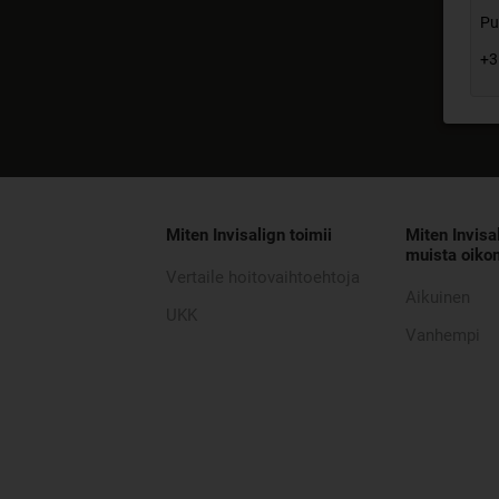
Pu
+3
Miten Invisalign toimii
Miten Invisa
muista oikom
Vertaile hoitovaihtoehtoja
Aikuinen
UKK
Vanhempi