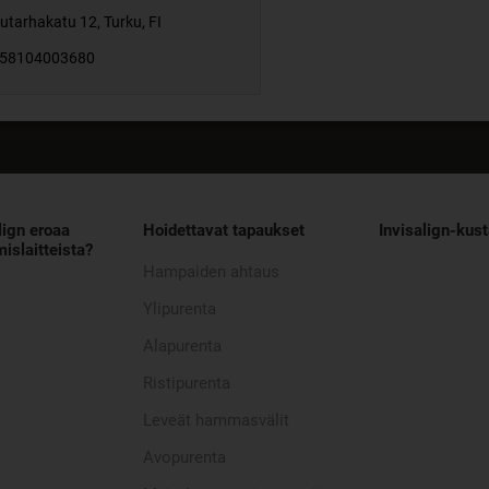
utarhakatu 12
,
Turku
,
FI
58104003680
lign eroaa
Hoidettavat tapaukset
Invisalign-kus
islaitteista?
Hampaiden ahtaus
Ylipurenta
Alapurenta
Ristipurenta
Leveät hammasvälit
Avopurenta