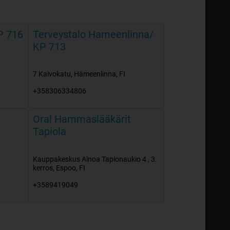
P 716
Terveystalo Hameenlinna/
KP 713
7 Kaivokatu
,
Hämeenlinna
,
FI
+358306334806
Oral Hammaslääkärit
Tapiola
Kauppakeskus Ainoa Tapionaukio 4 , 3.
kerros
,
Espoo
,
FI
+3589419049