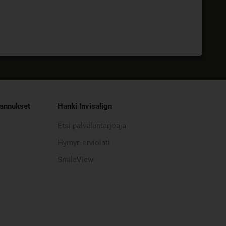
tannukset
Hanki Invisalign
Etsi palveluntarjoaja
Hymyn arviointi
SmileView