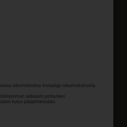
ssa oikomishoitoa Invisalign oikomiskalvoilla.
llisimman selkeästi potilailleni.
oidon kulun pääpiirteissään.