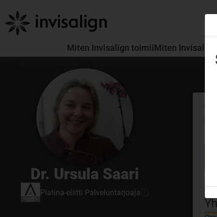
Miten Invisalign toimii
Miten Invisalign
Ta
GDC
Dr. Ursula Saari
Hoi
Inv
Viv
Platina-eliitti
Palveluntarjoaja
?
Yh