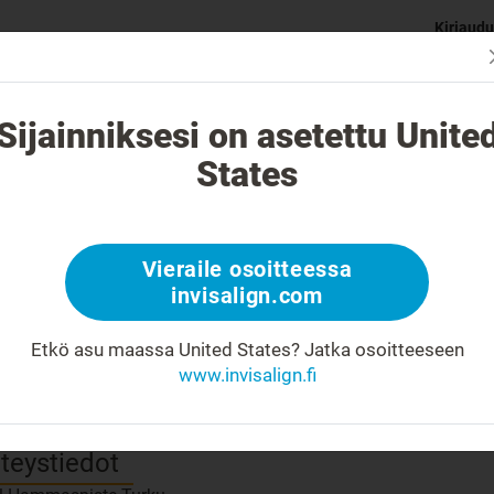
Kirjaudu
Sopiiko Inv
 eroaa muista oikomislaitteista?
Hoidettavat tapaukset
I
Sijainniksesi on asetettu Unite
States
paa hammaslääkärisi
Vieraile osoitteessa
 number:
invisalign.com
Platina-eliitti
Palveluntarjoaja
?
Etkö asu maassa United States?
Jatka osoitteeseen
www.invisalign.fi
totuloksen 3D-hymysimulaattori
?
isalign-hoito lapsellenne
?
era retainers
?
teystiedot