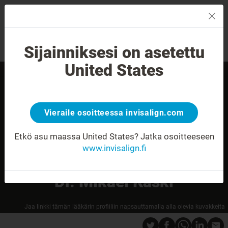
MENU
Sijainniksesi on asetettu
Hymyn arviointi
Etsi palveluntarjoaja
United States
Vieraile osoitteessa invisalign.com
Etkö asu maassa United States?
Jatka osoitteeseen
www.invisalign.fi
Dr. Mikael Kaski
Jaa linkki tämän lääkärin profiiliin napsauttamalla alla olevia kuvakkeita