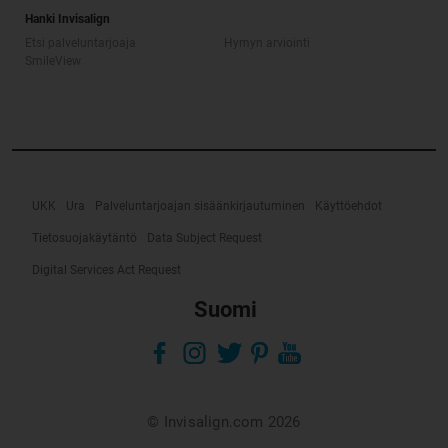
Hanki Invisalign
Etsi palveluntarjoaja
Hymyn arviointi
SmileView
UKK
Ura
Palveluntarjoajan sisäänkirjautuminen
Käyttöehdot
Tietosuojakäytäntö
Data Subject Request
Digital Services Act Request
Suomi
© Invisalign.com 2026