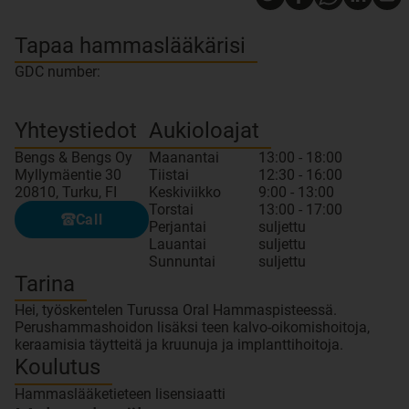
Tapaa hammaslääkärisi
GDC number:
Yhteystiedot
Aukioloajat
Bengs & Bengs Oy
Maanantai
13:00 - 18:00
Myllymäentie 30
Tiistai
12:30 - 16:00
20810, Turku, FI
Keskiviikko
9:00 - 13:00
Torstai
13:00 - 17:00
Call
Perjantai
suljettu
Lauantai
suljettu
Sunnuntai
suljettu
Tarina
Hei, työskentelen Turussa Oral Hammaspisteessä.
Perushammashoidon lisäksi teen kalvo-oikomishoitoja,
keraamisia täytteitä ja kruunuja ja implanttihoitoja.
Koulutus
Hammaslääketieteen lisensiaatti