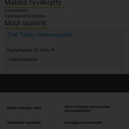
Maksut hyväksytty
Luottokortti
Vastaanottorahoitus
Muut sijainnit
Oral Turku, Hammaspiste
Puutarhakatu 12
,
Turku
,
FI
+358400409208
Miten Invisalign eroaa muista
Miten Invisalign toimii
oikomislaitteista?
Hoidettavat tapaukset
Invisalign-kustannukset