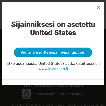
MENU
Sijainniksesi on asetettu
Hymyn arviointi
Etsi palveluntarjoaja
United States
Vieraile osoitteessa invisalign.com
Etkö asu maassa United States?
Jatka osoitteeseen
www.invisalign.fi
Dr. Anton Ahlsten
Platina-eliitti
Palveluntarjoaja
?
Jaa linkki tämän lääkärin profiiliin napsauttamalla alla olevia kuvakkeita