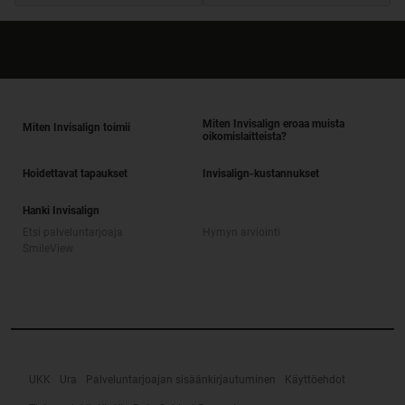
Miten Invisalign eroaa muista
Miten Invisalign toimii
oikomislaitteista?
Hoidettavat tapaukset
Invisalign-kustannukset
Hanki Invisalign
Etsi palveluntarjoaja
Hymyn arviointi
SmileView
UKK
Ura
Palveluntarjoajan sisäänkirjautuminen
Käyttöehdot