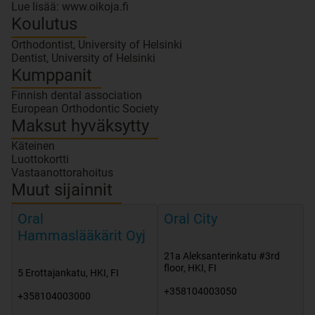
Lue lisää: www.oikoja.fi
Koulutus
Orthodontist, University of Helsinki
Dentist, University of Helsinki
Kumppanit
Finnish dental association
European Orthodontic Society
Maksut hyväksytty
Käteinen
Luottokortti
Vastaanottorahoitus
Muut sijainnit
Oral
Oral City
Hammaslääkärit Oyj
21a Aleksanterinkatu #3rd
floor
,
HKI
,
FI
5 Erottajankatu
,
HKI
,
FI
+358104003050
+358104003000