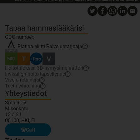
Tapaa hammaslääkärisi
GDC number:
Platina-eliitti
Palveluntarjoaja
?
Hoitotuloksen 3D-hymysimulaattori
?
Invisalign-hoito lapsellenne
?
Vivera retainers
?
Teeth whitening
?
Yhteystiedot
Smaili Oy
Mikonkatu
13 a 21
00100, HKI, FI
Call